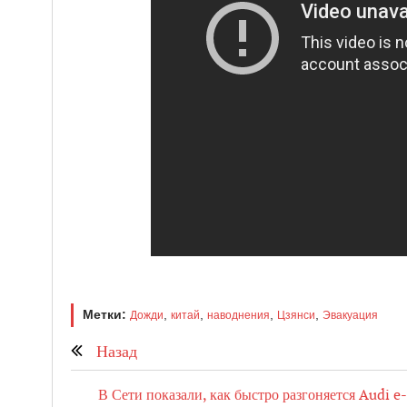
Метки:
,
,
,
,
Дожди
китай
наводнения
Цзянси
Эвакуация
Назад
В Сети показали, как быстро разгоняется Audi e