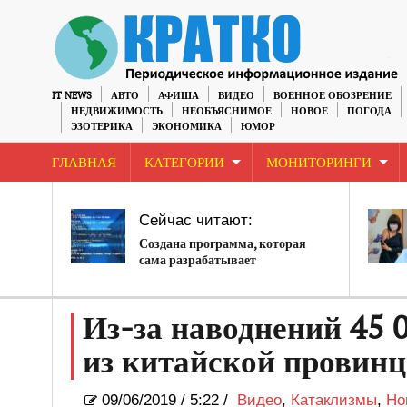
IT NEWS
АВТО
АФИША
ВИДЕО
ВОЕННОЕ ОБОЗРЕНИЕ
НЕДВИЖИМОСТЬ
НЕОБЪЯСНИМОЕ
НОВОЕ
ПОГОДА
ЭЗОТЕРИКА
ЭКОНОМИКА
ЮМОР
ГЛАВНАЯ
КАТЕГОРИИ
МОНИТОРИНГИ
Сейчас читают:
Создана программа, которая
сама разрабатывает
искусственный интеллект
Из-за наводнений 45 
из китайской провин
09/06/2019
/
5:22 /
Видео
,
Катаклизмы
,
Но