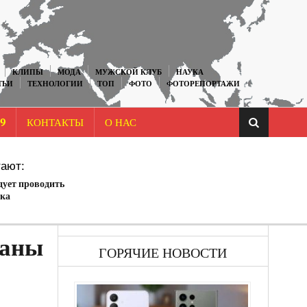
КЛИПЫ
МОДА
МУЖСКОЙ КЛУБ
НАУКА
ТЬИ
ТЕХНОЛОГИИ
ТОП
ФОТО
ФОТОРЕПОРТАЖИ
9
КОНТАКТЫ
О НАС
ают:
дует проводить
ика
ваны
ГОРЯЧИЕ НОВОСТИ