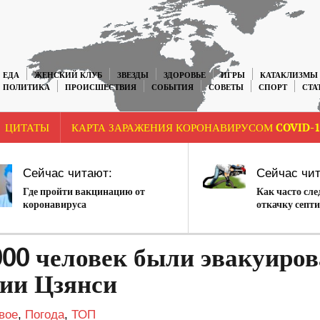
ЕДА
ЖЕНСКИЙ КЛУБ
ЗВЕЗДЫ
ЗДОРОВЬЕ
ИГРЫ
КАТАКЛИЗМЫ
ПОЛИТИКА
ПРОИСШЕСТВИЯ
СОБЫТИЯ
СОВЕТЫ
СПОРТ
СТА
ЦИТАТЫ
КАРТА ЗАРАЖЕНИЯ КОРОНАВИРУСОМ COVID-1
Сейчас читают:
Сейчас чит
Где пройти вакцинацию от
Как часто сле
коронавируса
откачку септ
000 человек были эвакуиро
ции Цзянси
вое
,
Погода
,
ТОП