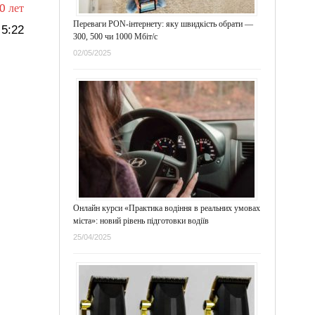
0 лет
Переваги PON-інтернету: яку швидкість обрати —
5:22
300, 500 чи 1000 Мбіт/с
02/05/2025
Онлайн курси «Практика водіння в реальних умовах
міста»: новий рівень підготовки водіїв
25/04/2025