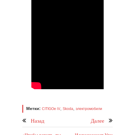
Метки:
,
,
CITIGOe iV
Skoda
электромобили
Назад
Далее