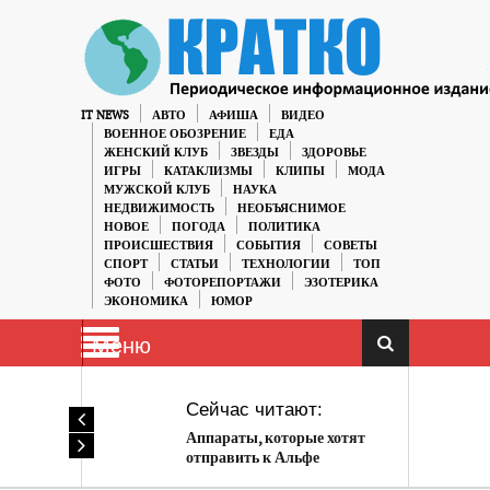
IT NEWS
АВТО
АФИША
ВИДЕО
ВОЕННОЕ ОБОЗРЕНИЕ
ЕДА
ЖЕНСКИЙ КЛУБ
ЗВЕЗДЫ
ЗДОРОВЬЕ
ИГРЫ
КАТАКЛИЗМЫ
КЛИПЫ
МОДА
МУЖСКОЙ КЛУБ
НАУКА
НЕДВИЖИМОСТЬ
НЕОБЪЯСНИМОЕ
НОВОЕ
ПОГОДА
ПОЛИТИКА
ПРОИСШЕСТВИЯ
СОБЫТИЯ
СОВЕТЫ
СПОРТ
СТАТЬИ
ТЕХНОЛОГИИ
ТОП
ФОТО
ФОТОРЕПОРТАЖИ
ЭЗОТЕРИКА
ЭКОНОМИКА
ЮМОР
Меню
Сейчас читают:
Аппараты, которые хотят
отправить к Альфе
Центавра, похожи на