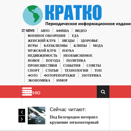
IT NEWS
АВТО
АФИША
ВИДЕО
ВОЕННОЕ ОБОЗРЕНИЕ
ЕДА
ЖЕНСКИЙ КЛУБ
ЗВЕЗДЫ
ЗДОРОВЬЕ
ИГРЫ
КАТАКЛИЗМЫ
КЛИПЫ
МОДА
МУЖСКОЙ КЛУБ
НАУКА
НЕДВИЖИМОСТЬ
НЕОБЪЯСНИМОЕ
НОВОЕ
ПОГОДА
ПОЛИТИКА
ПРОИСШЕСТВИЯ
СОБЫТИЯ
СОВЕТЫ
СПОРТ
СТАТЬИ
ТЕХНОЛОГИИ
ТОП
ФОТО
ФОТОРЕПОРТАЖИ
ЭЗОТЕРИКА
ЭКОНОМИКА
ЮМОР
Меню
Сейчас читают:
Под Белгородом потерпел
крушение легкомоторный
самолет