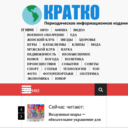
IT NEWS
АВТО
АФИША
ВИДЕО
ВОЕННОЕ ОБОЗРЕНИЕ
ЕДА
ЖЕНСКИЙ КЛУБ
ЗВЕЗДЫ
ЗДОРОВЬЕ
ИГРЫ
КАТАКЛИЗМЫ
КЛИПЫ
МОДА
МУЖСКОЙ КЛУБ
НАУКА
НЕДВИЖИМОСТЬ
НЕОБЪЯСНИМОЕ
НОВОЕ
ПОГОДА
ПОЛИТИКА
ПРОИСШЕСТВИЯ
СОБЫТИЯ
СОВЕТЫ
СПОРТ
СТАТЬИ
ТЕХНОЛОГИИ
ТОП
ФОТО
ФОТОРЕПОРТАЖИ
ЭЗОТЕРИКА
ЭКОНОМИКА
ЮМОР
Меню
Сейчас читают:
Воздушные шары —
обязательное украшение для
любого праздника