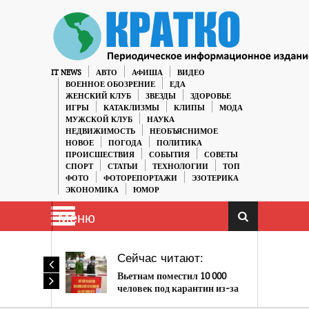
IT NEWS
АВТО
АФИША
ВИДЕО
ВОЕННОЕ ОБОЗРЕНИЕ
ЕДА
ЖЕНСКИЙ КЛУБ
ЗВЕЗДЫ
ЗДОРОВЬЕ
ИГРЫ
КАТАКЛИЗМЫ
КЛИПЫ
МОДА
МУЖСКОЙ КЛУБ
НАУКА
НЕДВИЖИМОСТЬ
НЕОБЪЯСНИМОЕ
НОВОЕ
ПОГОДА
ПОЛИТИКА
ПРОИСШЕСТВИЯ
СОБЫТИЯ
СОВЕТЫ
СПОРТ
СТАТЬИ
ТЕХНОЛОГИИ
ТОП
ФОТО
ФОТОРЕПОРТАЖИ
ЭЗОТЕРИКА
ЭКОНОМИКА
ЮМОР
Меню
Сейчас читают:
Вьетнам поместил 10 000
человек под карантин из-за
коронавируса