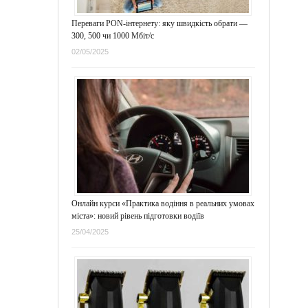
Переваги PON-інтернету: яку швидкість обрати —
300, 500 чи 1000 Мбіт/с
02/05/2025
Онлайн курси «Практика водіння в реальних умовах
міста»: новий рівень підготовки водіїв
25/04/2025