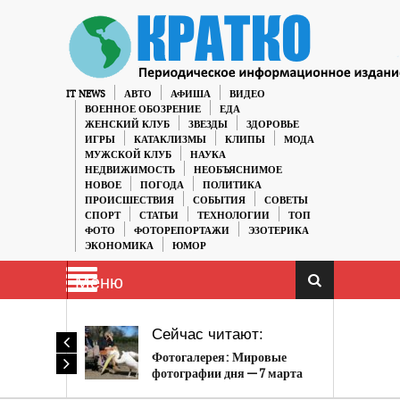
IT NEWS
АВТО
АФИША
ВИДЕО
ВОЕННОЕ ОБОЗРЕНИЕ
ЕДА
ЖЕНСКИЙ КЛУБ
ЗВЕЗДЫ
ЗДОРОВЬЕ
ИГРЫ
КАТАКЛИЗМЫ
КЛИПЫ
МОДА
МУЖСКОЙ КЛУБ
НАУКА
НЕДВИЖИМОСТЬ
НЕОБЪЯСНИМОЕ
НОВОЕ
ПОГОДА
ПОЛИТИКА
ПРОИСШЕСТВИЯ
СОБЫТИЯ
СОВЕТЫ
СПОРТ
СТАТЬИ
ТЕХНОЛОГИИ
ТОП
ФОТО
ФОТОРЕПОРТАЖИ
ЭЗОТЕРИКА
ЭКОНОМИКА
ЮМОР
Меню
Сейчас читают:
Фотогалерея: Мировые
фотографии дня — 7 марта
2020 года