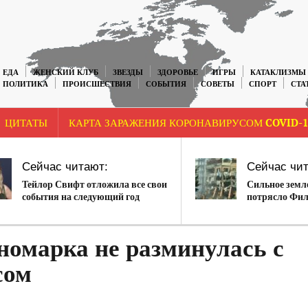
ЕДА
ЖЕНСКИЙ КЛУБ
ЗВЕЗДЫ
ЗДОРОВЬЕ
ИГРЫ
КАТАКЛИЗМЫ
ПОЛИТИКА
ПРОИСШЕСТВИЯ
СОБЫТИЯ
СОВЕТЫ
СПОРТ
СТА
ЦИТАТЫ
КАРТА ЗАРАЖЕНИЯ КОРОНАВИРУСОМ COVID-1
Сейчас читают:
Сейчас чит
Тейлор Свифт отложила все свои
Сильное земл
события на следующий год
потрясло Фи
номарка не разминулась с
сом