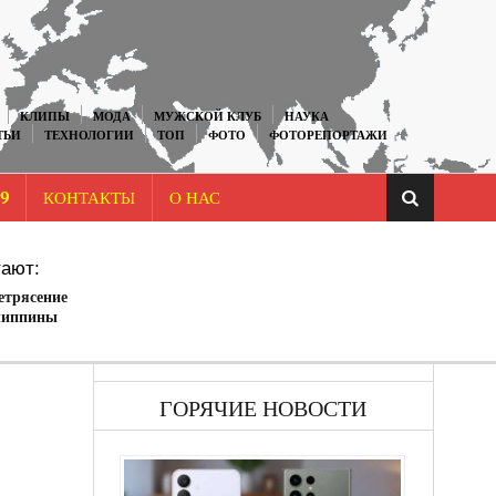
КЛИПЫ
МОДА
МУЖСКОЙ КЛУБ
НАУКА
ТЬИ
ТЕХНОЛОГИИ
ТОП
ФОТО
ФОТОРЕПОРТАЖИ
9
КОНТАКТЫ
О НАС
ают:
етрясение
липпины
ГОРЯЧИЕ НОВОСТИ