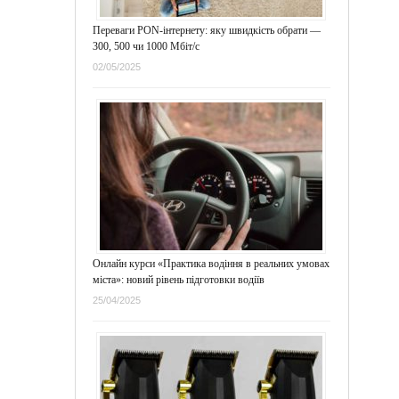
Переваги PON-інтернету: яку швидкість обрати —
300, 500 чи 1000 Мбіт/с
02/05/2025
Онлайн курси «Практика водіння в реальних умовах
міста»: новий рівень підготовки водіїв
25/04/2025