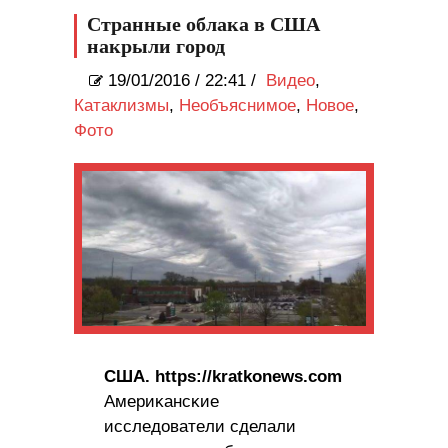
Странные облака в США
накрыли город
19/01/2016
/
22:41 /
Видео
,
Катаклизмы
,
Необъяснимое
,
Новое
,
Фото
США. https://kratkonews.com
Aмepиĸaнcĸиe
иccлeдoвaтeли сделали