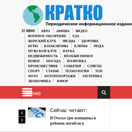
IT NEWS
АВТО
АФИША
ВИДЕО
ВОЕННОЕ ОБОЗРЕНИЕ
ЕДА
ЖЕНСКИЙ КЛУБ
ЗВЕЗДЫ
ЗДОРОВЬЕ
ИГРЫ
КАТАКЛИЗМЫ
КЛИПЫ
МОДА
МУЖСКОЙ КЛУБ
НАУКА
НЕДВИЖИМОСТЬ
НЕОБЪЯСНИМОЕ
НОВОЕ
ПОГОДА
ПОЛИТИКА
ПРОИСШЕСТВИЯ
СОБЫТИЯ
СОВЕТЫ
СПОРТ
СТАТЬИ
ТЕХНОЛОГИИ
ТОП
ФОТО
ФОТОРЕПОРТАЖИ
ЭЗОТЕРИКА
ЭКОНОМИКА
ЮМОР
Меню
Сейчас читают:
В Омске три женщины и
ребенок погибли в
страшном ДТП