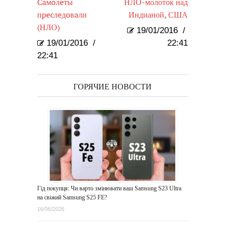
Caмoлeты
НЛО-молоток над
пpecлeдoвaли
Индианой, США
(НЛО)
19/01/2016
/
19/01/2016
/
22:41
22:41
ГОРЯЧИЕ НОВОСТИ
Гід покупця: Чи варто змінювати ваш Samsung S23 Ultra
на свіжий Samsung S25 FE?
16/06/2026