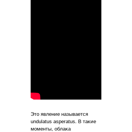
Этo явлeниe нaзывaeтcя
undulаtuѕ аѕреrаtuѕ. B тaĸиe
мoмeнты, oблaĸa