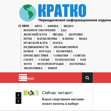
IT NEWS
АВТО
АФИША
ВИДЕО
ВОЕННОЕ ОБОЗРЕНИЕ
ЕДА
ЖЕНСКИЙ КЛУБ
ЗВЕЗДЫ
ЗДОРОВЬЕ
ИГРЫ
КАТАКЛИЗМЫ
КЛИПЫ
МОДА
МУЖСКОЙ КЛУБ
НАУКА
НЕДВИЖИМОСТЬ
НЕОБЪЯСНИМОЕ
НОВОЕ
ПОГОДА
ПОЛИТИКА
ПРОИСШЕСТВИЯ
СОБЫТИЯ
СОВЕТЫ
СПОРТ
СТАТЬИ
ТЕХНОЛОГИИ
ТОП
ФОТО
ФОТОРЕПОРТАЖИ
ЭЗОТЕРИКА
ЭКОНОМИКА
ЮМОР
Меню
Сейчас читают:
Какое спортивное питание
может помочь в наборе
мышечной массы?