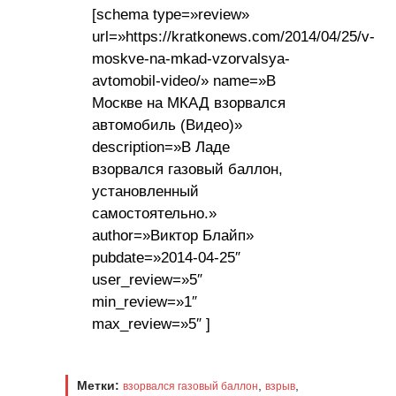
[schema type=»review»
url=»https://kratkonews.com/2014/04/25/v-
moskve-na-mkad-vzorvalsya-
avtomobil-video/» name=»В
Москве на МКАД взорвался
автомобиль (Видео)»
description=»В Ладе
взорвался газовый баллон,
установленный
самостоятельно.»
author=»Виктор Блайп»
pubdate=»2014-04-25″
user_review=»5″
min_review=»1″
max_review=»5″ ]
Метки:
,
,
взорвался газовый баллон
взрыв