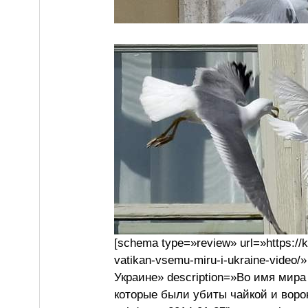
[schema type=»review» url=»https://
vatikan-vsemu-miru-i-ukraine-vide
Украине» description=»Во имя мира
которые были убиты чайкой и воро