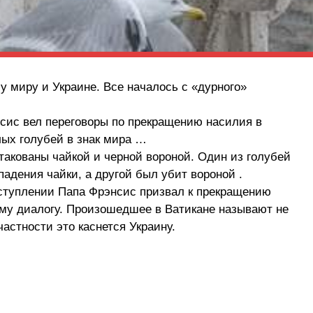
у миру и Украине. Все началось с «дурного»
нсис вел переговоры по прекращению насилия в
лых голубей в знак мира …
акованы чайкой и черной вороной. Один из голубей
падения чайки, а другой был убит вороной .
ступлении Папа Фрэнсис призвал к прекращению
ому диалогу. Произошедшее в Ватикане называют не
частности это каснется Украину.