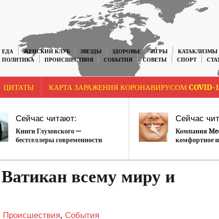
ЕДА
ЖЕНСКИЙ КЛУБ
ЗВЕЗДЫ
ЗДОРОВЬЕ
ИГРЫ
КАТАКЛИЗМЫ
ПОЛИТИКА
ПРОИСШЕСТВИЯ
СОБЫТИЯ
СОВЕТЫ
СПОРТ
СТА
ЦИТАТЫ
КАРТА ЗАРАЖЕНИЯ КОРОНАВИРУСОМ COVID-1
Сейчас читают:
Сейчас чит
Книги Глуховского —
Компания Med
бестселлеры современности
комфортное и
у стоматолог
Ватикан всему миру и
,
Происшествия
,
События