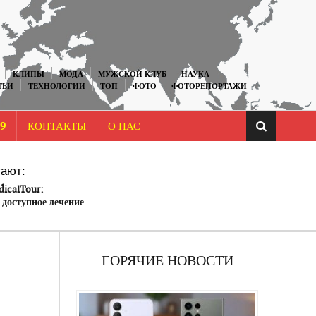
КЛИПЫ
МОДА
МУЖСКОЙ КЛУБ
НАУКА
ТЬИ
ТЕХНОЛОГИИ
ТОП
ФОТО
ФОТОРЕПОРТАЖИ
9
КОНТАКТЫ
О НАС
ают:
icalTour:
 доступное лечение
ов Белоруссии
ГОРЯЧИЕ НОВОСТИ