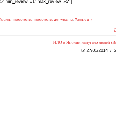
5″ min_review=»1″ max_review=»5″ ]
,
,
,
Украины
пророчество
пророчество для украины
Темные дни
Д
НЛО в Японии напугало людей (В
27/01/2014
/
2