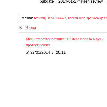
pubdate=»2014-01-27″ user_review=»
Метки:
,
,
,
ватикан
Папа Римский
плохой знак
прогнозы для 
Назад
Министерство юстиции в Киеве попало в руки
протестующих
27/01/2014
/
20:11