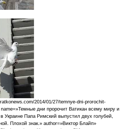
kratkonews.com/2014/01/27/temnye-dni-prorochit-
o/» name=»Темные дни пророчит Ватикан всему миру и
 в Украине Папа Римский выпустил двух голубей,
ной. Плохой знак.» author=»Виктор Блайп»