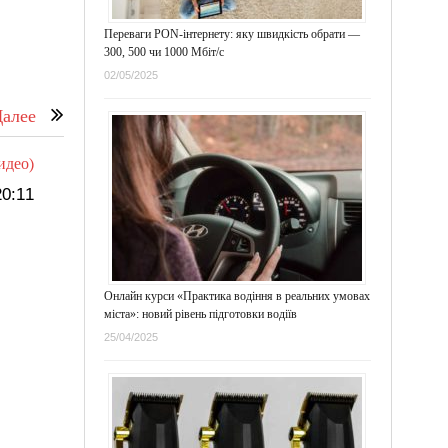
Переваги PON-інтернету: яку швидкість обрати —
300, 500 чи 1000 Мбіт/с
02/05/2025
алее
идео)
0:11
Онлайн курси «Практика водіння в реальних умовах
міста»: новий рівень підготовки водіїв
25/04/2025