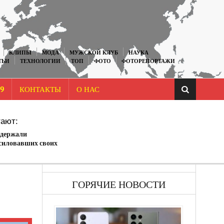
КЛИПЫ
МОДА
МУЖСКОЙ КЛУБ
НАУКА
ТЬИ
ТЕХНОЛОГИИ
ТОП
ФОТО
ФОТОРЕПОРТАЖИ
9
КОНТАКТЫ
О НАС
ают:
адержали
асиловавших своих
ГОРЯЧИЕ НОВОСТИ