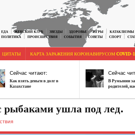
ЕДА
ЖЕНСКИЙ КЛУБ
ЗВЕЗДЫ
ЗДОРОВЬЕ
ИГРЫ
КАТАКЛИЗМЫ
ПОЛИТИКА
ПРОИСШЕСТВИЯ
СОБЫТИЯ
СОВЕТЫ
СПОРТ
СТА
ЦИТАТЫ
КАРТА ЗАРАЖЕНИЯ КОРОНАВИРУСОМ COVID-1
Сейчас читают:
Сейчас чит
Как взять деньги в долг в
В Румынии з
Казахстане
родителей, н
детей
 рыбаками ушла под лед.
ствия