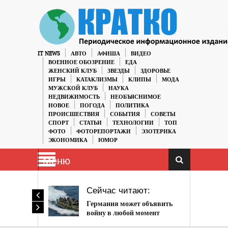
IT NEWS
АВТО
АФИША
ВИДЕО
ВОЕННОЕ ОБОЗРЕНИЕ
ЕДА
ЖЕНСКИЙ КЛУБ
ЗВЕЗДЫ
ЗДОРОВЬЕ
ИГРЫ
КАТАКЛИЗМЫ
КЛИПЫ
МОДА
МУЖСКОЙ КЛУБ
НАУКА
НЕДВИЖИМОСТЬ
НЕОБЪЯСНИМОЕ
НОВОЕ
ПОГОДА
ПОЛИТИКА
ПРОИСШЕСТВИЯ
СОБЫТИЯ
СОВЕТЫ
СПОРТ
СТАТЬИ
ТЕХНОЛОГИИ
ТОП
ФОТО
ФОТОРЕПОРТАЖИ
ЭЗОТЕРИКА
ЭКОНОМИКА
ЮМОР
Меню
Сейчас читают:
Германия может объявить
войну в любой момент