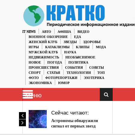
IT NEWS
АВТО
АФИША
ВИДЕО
ВОЕННОЕ ОБОЗРЕНИЕ
ЕДА
ЖЕНСКИЙ КЛУБ
ЗВЕЗДЫ
ЗДОРОВЬЕ
ИГРЫ
КАТАКЛИЗМЫ
КЛИПЫ
МОДА
МУЖСКОЙ КЛУБ
НАУКА
НЕДВИЖИМОСТЬ
НЕОБЪЯСНИМОЕ
НОВОЕ
ПОГОДА
ПОЛИТИКА
ПРОИСШЕСТВИЯ
СОБЫТИЯ
СОВЕТЫ
СПОРТ
СТАТЬИ
ТЕХНОЛОГИИ
ТОП
ФОТО
ФОТОРЕПОРТАЖИ
ЭЗОТЕРИКА
ЭКОНОМИКА
ЮМОР
Меню
Сейчас читают:
Астрономы обнаружили
сигнал от первых звезд